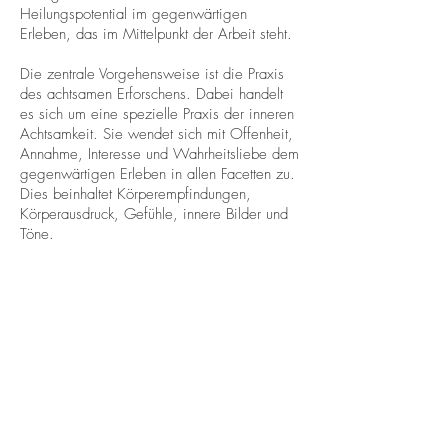
Heilungspotential im gegenwärtigen
Erleben, das im Mittelpunkt der Arbeit steht.
Die zentrale Vorgehensweise ist die Praxis
des achtsamen Erforschens. Dabei handelt
es sich um eine spezielle Praxis der inneren
Achtsamkeit. Sie wendet sich mit Offenheit,
Annahme, Interesse und Wahrheitsliebe dem
gegenwärtigen Erleben in allen Facetten zu.
Dies beinhaltet Körperempfindungen,
Körperausdruck, Gefühle, innere Bilder und
Töne.
Ziel ist die Entwicklung einer nachhaltigen
Selbstkompetenz im Umgang mit den
eigenen seelischen Prozessen, eine
zunehmende Bewusstheit für das ganze Sein
und die Öffnung von Zugängen zu unserer
essentiellen Natur.
Damit führt sie über die personale
Entwicklung hinaus und fördert durch die